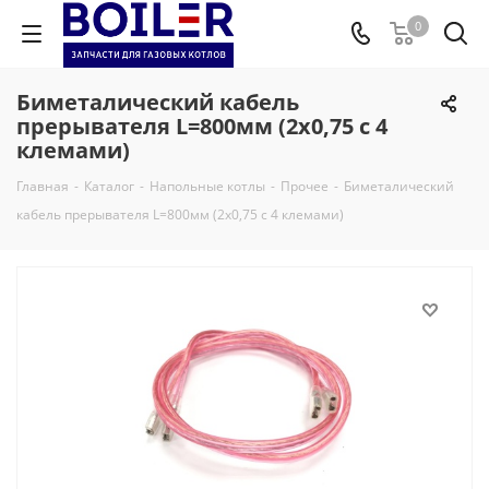
0
Биметалический кабель
прерывателя L=800мм (2х0,75 с 4
клемами)
Главная
-
Каталог
-
Напольные котлы
-
Прочее
-
Биметалический
кабель прерывателя L=800мм (2х0,75 с 4 клемами)