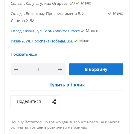
Мало
Склад г. Калуга, улица Огарева, 9/7
Мало
Склад г. Волгоград Проспект имени В. И.
Ленина,215А
Много
Склад Казань, ул. Горьковское шоссе
Мало
Казань, ул. Проспект Победы, 35Б
Мало
г. Саратов, ул. Политехническая
Показать ещё
Мало
г. Новосибирск, ул. Нижегородская
В корзину
Мало
г. Нижний Новгород, ул. Переходникова
Мало
Склад г. Калуга, улица Огарева, 9/7
Купить в 1 клик
Мало
Склад г. Волгоград Проспект имени В. И.
Ленина,215А
Поделиться
Много
Склад Казань, ул. Горьковское шоссе
Мало
Казань, ул. Проспект Победы, 35Б
Цена действительна только для интернет-магазина и может
отличаться от цен в розничных магазинах